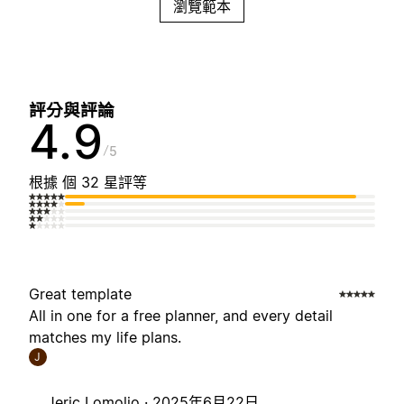
瀏覽範本
評分與評論
4.9
5
根據 個 32 星評等
Great template
All in one for a free planner, and every detail
matches my life plans.
J
Jeric Lomoljo ·
2025年6月22日