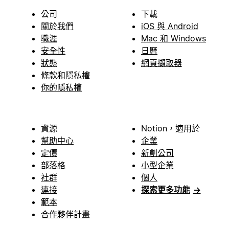
公司
下載
關於我們
iOS 與 Android
職涯
Mac 和 Windows
安全性
日曆
狀態
網頁擷取器
條款和隱私權
你的隱私權
資源
Notion，適用於
幫助中心
企業
定價
新創公司
部落格
小型企業
社群
個人
連接
探索更多功能
→
範本
合作夥伴計畫