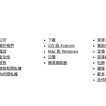
公司
下載
資源
關於我們
iOS 與 Android
幫助
職涯
Mac 和 Windows
定價
安全性
日曆
部落
狀態
網頁擷取器
社群
條款和隱私權
連接
你的隱私權
範本
合作