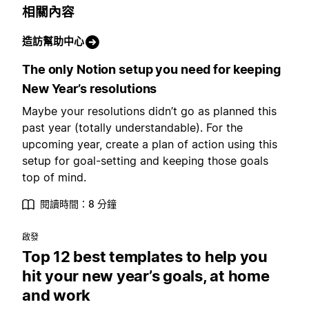
相關內容
造訪幫助中心
The only Notion setup you need for keeping
New Year’s resolutions
Maybe your resolutions didn’t go as planned this
past year (totally understandable). For the
upcoming year, create a plan of action using this
setup for goal-setting and keeping those goals
top of mind.
閱讀時間：8 分鐘
啟發
Top 12 best templates to help you
hit your new year’s goals, at home
and work