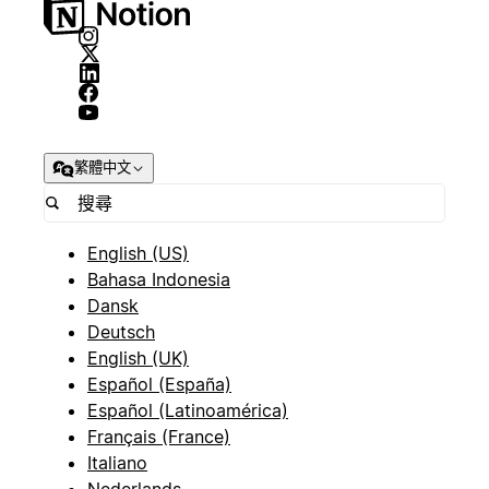
繁體中文
English (US)
Bahasa Indonesia
Dansk
Deutsch
English (UK)
Español (España)
Español (Latinoamérica)
Français (France)
Italiano
Nederlands