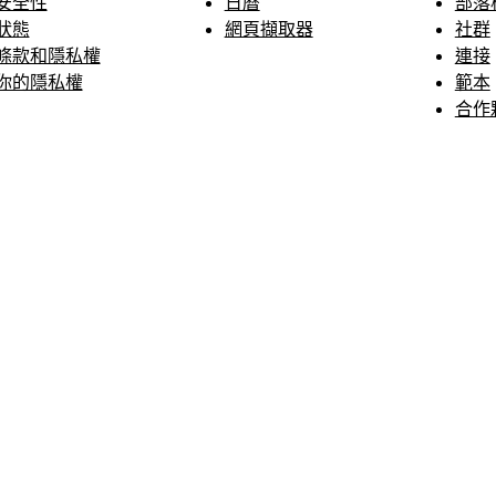
安全性
日曆
部落
狀態
網頁擷取器
社群
條款和隱私權
連接
你的隱私權
範本
合作