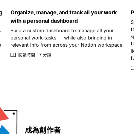
g
Organize, manage, and track all your work
P
with a personal dashboard
S
t
s
Build a custom dashboard to manage all your
s
personal work tasks — while also bringing in
t
s
relevant info from across your Notion workspace.
l
閱讀時間：7 分鐘
f
成為創作者