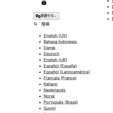
繁體中文
English (US)
Bahasa Indonesia
Dansk
Deutsch
English (UK)
Español (España)
Español (Latinoamérica)
Français (France)
Italiano
Nederlands
Norsk
Português (Brasil)
Suomi