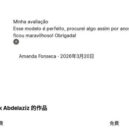
Minha avaliação
Esse modelo é perfeito, procurei algo assim por anos
ficou maravilhoso! Obrigada!
A
Amanda Fonseca ·
2026年3月20日
uk Abdelaziz 的作品
費
免費