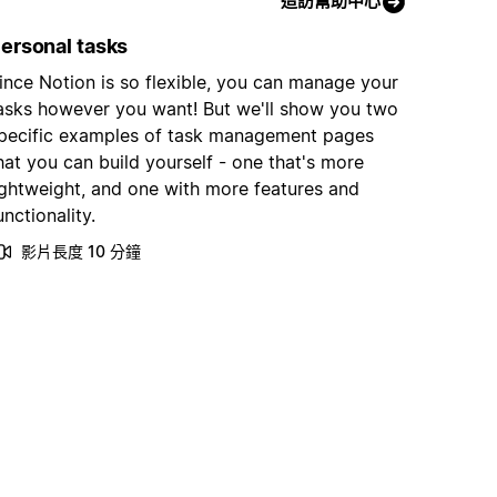
造訪幫助中心
ersonal tasks
ince Notion is so flexible, you can manage your
asks however you want! But we'll show you two
pecific examples of task management pages
hat you can build yourself - one that's more
ightweight, and one with more features and
unctionality.
影片長度 10 分鐘