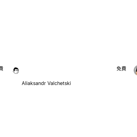
費
免費
Aliaksandr Valchetski