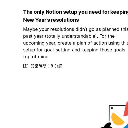
The only Notion setup you need for keepin
New Year’s resolutions
Maybe your resolutions didn’t go as planned thi
past year (totally understandable). For the
upcoming year, create a plan of action using thi
setup for goal-setting and keeping those goals
top of mind.
閱讀時間：8 分鐘