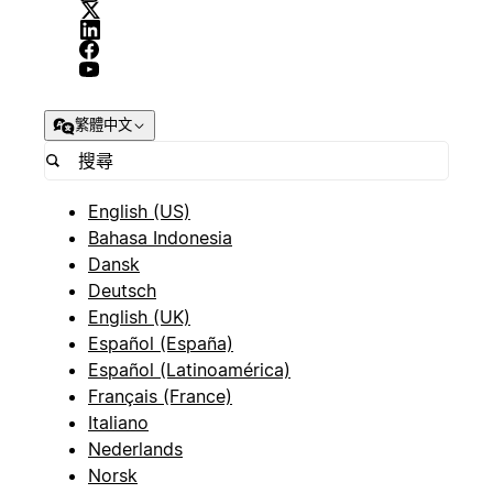
繁體中文
English (US)
Bahasa Indonesia
Dansk
Deutsch
English (UK)
Español (España)
Español (Latinoamérica)
Français (France)
Italiano
Nederlands
Norsk