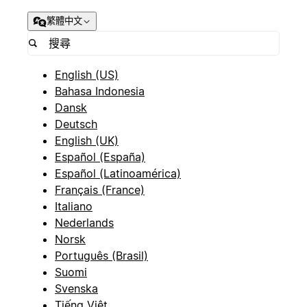
繁體中文
English (US)
Bahasa Indonesia
Dansk
Deutsch
English (UK)
Español (España)
Español (Latinoamérica)
Français (France)
Italiano
Nederlands
Norsk
Português (Brasil)
Suomi
Svenska
Tiếng Việt