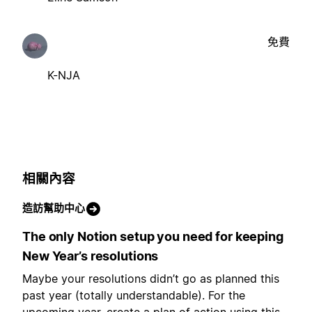
免費
K-NJA
相關內容
造訪幫助中心
The only Notion setup you need for keeping
New Year’s resolutions
Maybe your resolutions didn’t go as planned this
past year (totally understandable). For the