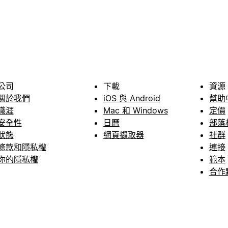
公司
下載
資源
關於我們
iOS 與 Android
幫助
職涯
Mac 和 Windows
定價
安全性
日曆
部落
狀態
網頁擷取器
社群
條款和隱私權
連接
你的隱私權
範本
合作