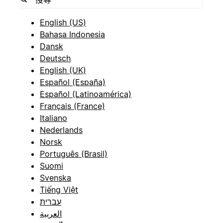
English (US)
Bahasa Indonesia
Dansk
Deutsch
English (UK)
Español (España)
Español (Latinoamérica)
Français (France)
Italiano
Nederlands
Norsk
Português (Brasil)
Suomi
Svenska
Tiếng Việt
עברית
العربية