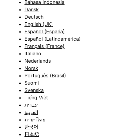
Bahasa Indonesia
Dansk
Deutsch
English (UK)
Español (España)
Español (Latinoamérica)
Français (France)
Italiano
Nederlands
Norsk
Português (Brasil)
Suomi
Svenska
Tiếng Việt
עברית
العربية
ภาษาไทย
한국어
日本語