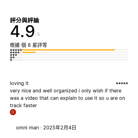
評分與評論
4.9
5
根據 個 8 星評等
loving it
very nice and well organized i only wish if there
was a video that can explain to use it so u are on
track faster
O
omni man ·
2025年2月4日