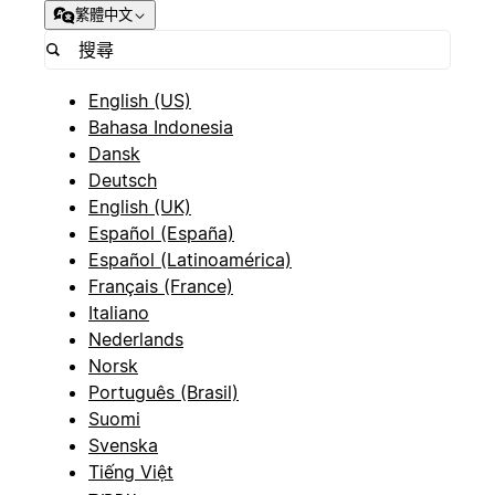
繁體中文
English (US)
Bahasa Indonesia
Dansk
Deutsch
English (UK)
Español (España)
Español (Latinoamérica)
Français (France)
Italiano
Nederlands
Norsk
Português (Brasil)
Suomi
Svenska
Tiếng Việt