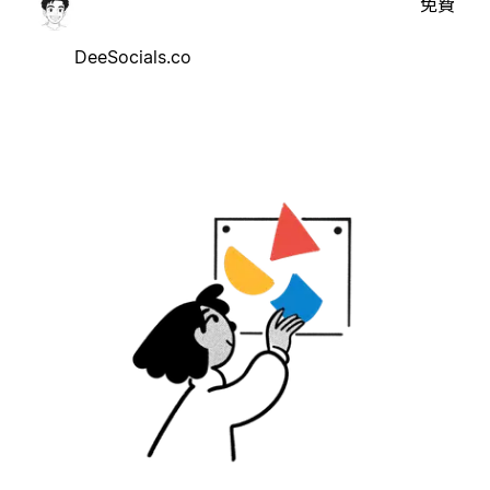
免費
DeeSocials.co