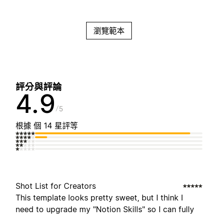
瀏覽範本
評分與評論
4.9
5
根據 個 14 星評等
Shot List for Creators
This template looks pretty sweet, but I think I
need to upgrade my "Notion Skills" so I can fully