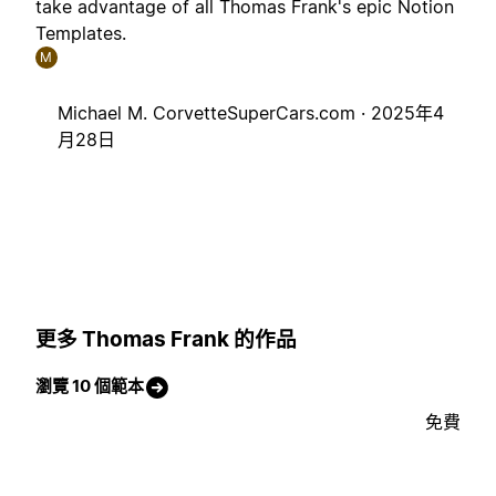
take advantage of all Thomas Frank's epic Notion
Templates.
M
Michael M. CorvetteSuperCars.com ·
2025年4
月28日
更多 Thomas Frank 的作品
瀏覽 10 個範本
免費