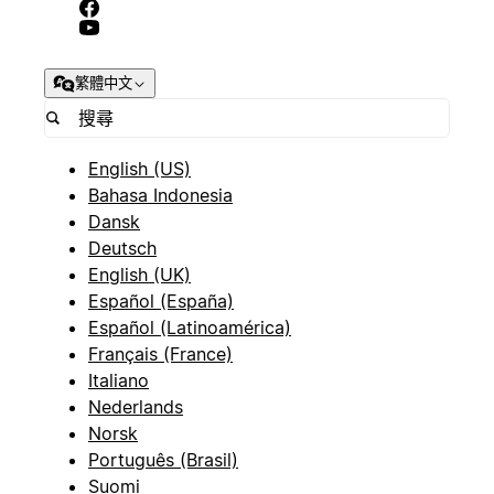
繁體中文
English (US)
Bahasa Indonesia
Dansk
Deutsch
English (UK)
Español (España)
Español (Latinoamérica)
Français (France)
Italiano
Nederlands
Norsk
Português (Brasil)
Suomi