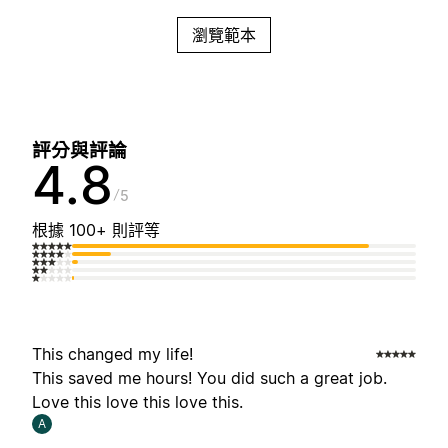
瀏覽範本
評分與評論
4.8
5
根據 100+ 則評等
This changed my life!
This saved me hours! You did such a great job.
Love this love this love this.
A