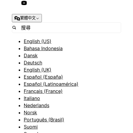
繁體中文
English (US)
Bahasa Indonesia
Dansk
Deutsch
English (UK)
Español (España)
Español (Latinoamérica)
Français (France)
Italiano
Nederlands
Norsk
Português (Brasil)
Suomi