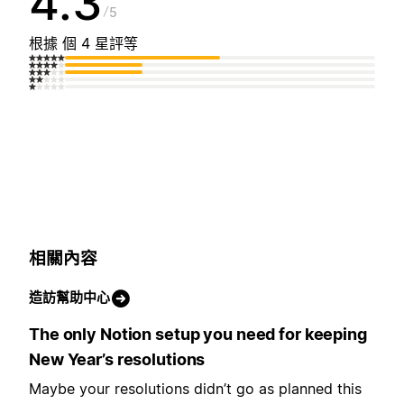
4.3
5
根據 個 4 星評等
相關內容
造訪幫助中心
The only Notion setup you need for keeping
New Year’s resolutions
Maybe your resolutions didn’t go as planned this