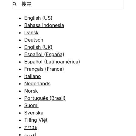
English (US)
Bahasa Indonesia
Dansk
Deutsch
English (UK)
Español (España)
Español (Latinoamérica)
Français (France)
Italiano
Nederlands
Norsk
Português (Brasil)
Suomi
Svenska
Tiếng Việt
עברית
العربية