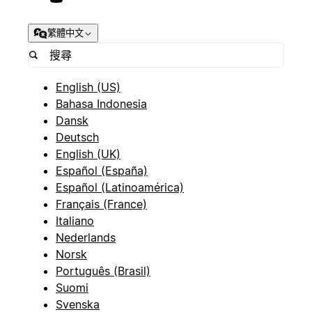
繁體中文
English (US)
Bahasa Indonesia
Dansk
Deutsch
English (UK)
Español (España)
Español (Latinoamérica)
Français (France)
Italiano
Nederlands
Norsk
Português (Brasil)
Suomi
Svenska