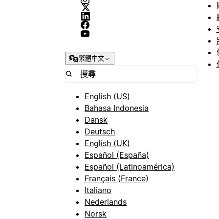
繁體中文
English (US)
Bahasa Indonesia
Dansk
Deutsch
English (UK)
Español (España)
Español (Latinoamérica)
Français (France)
Italiano
Nederlands
Norsk