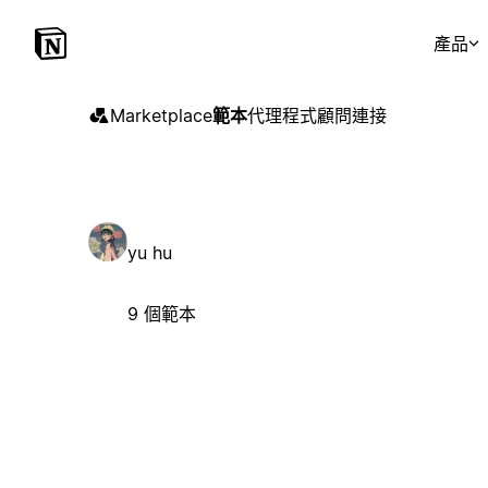
產品
Marketplace
範本
代理程式
顧問
連接
yu hu
9 個範本