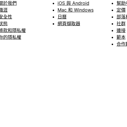
關於我們
iOS 與 Android
幫助
職涯
Mac 和 Windows
定價
安全性
日曆
部落
狀態
網頁擷取器
社群
條款和隱私權
連接
你的隱私權
範本
合作