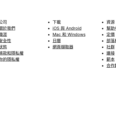
公司
下載
資源
關於我們
iOS 與 Android
幫助
職涯
Mac 和 Windows
定價
安全性
日曆
部落
狀態
網頁擷取器
社群
條款和隱私權
連接
你的隱私權
範本
合作