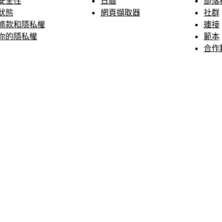
安全性
日曆
部落
狀態
網頁擷取器
社群
條款和隱私權
連接
你的隱私權
範本
合作