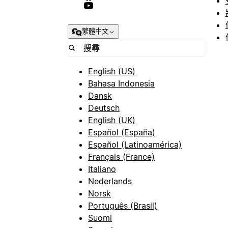
繁體中文
English (US)
Bahasa Indonesia
Dansk
Deutsch
English (UK)
Español (España)
Español (Latinoamérica)
Français (France)
Italiano
Nederlands
Norsk
Português (Brasil)
Suomi