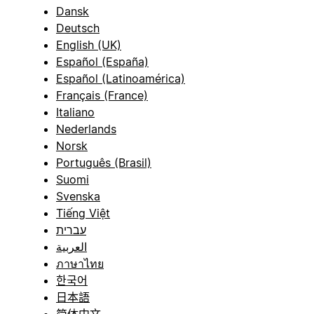
Dansk
Deutsch
English (UK)
Español (España)
Español (Latinoamérica)
Français (France)
Italiano
Nederlands
Norsk
Português (Brasil)
Suomi
Svenska
Tiếng Việt
עברית
العربية
ภาษาไทย
한국어
日本語
简体中文