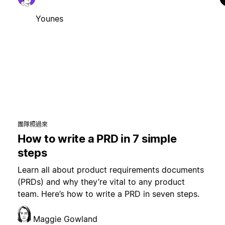
Younes
團隊照過來
How to write a PRD in 7 simple
steps
Learn all about product requirements documents
(PRDs) and why they’re vital to any product
team. Here’s how to write a PRD in seven steps.
Maggie Gowland