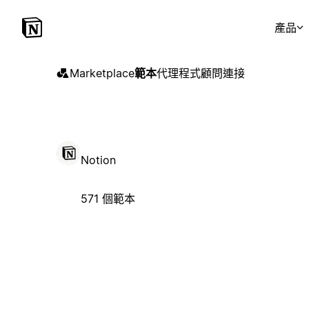
產品
Marketplace
範本
代理程式
顧問
連接
Notion
571 個範本