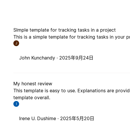
SImple template for tracking tasks in a project
This is a simple template for tracking tasks in your p
J
John Kunchandy ·
2025年9月24日
My honest review
This template is easy to use. Explanations are prov
template overall.
I
Irene U. Dushime ·
2025年5月20日