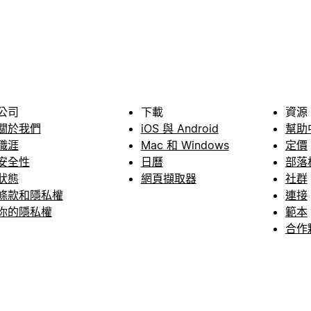
公司
下載
資源
關於我們
iOS 與 Android
幫助
職涯
Mac 和 Windows
定價
安全性
日曆
部落
狀態
網頁擷取器
社群
條款和隱私權
連接
你的隱私權
範本
合作