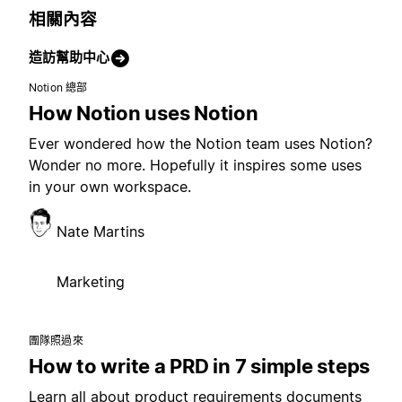
相關內容
造訪幫助中心
Notion 總部
How Notion uses Notion
Ever wondered how the Notion team uses Notion?
Wonder no more. Hopefully it inspires some uses
in your own workspace.
Nate Martins
Marketing
團隊照過來
How to write a PRD in 7 simple steps
Learn all about product requirements documents