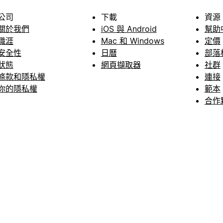
公司
下載
資源
關於我們
iOS 與 Android
幫助
職涯
Mac 和 Windows
定價
安全性
日曆
部落
狀態
網頁擷取器
社群
條款和隱私權
連接
你的隱私權
範本
合作