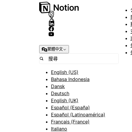
繁體中文
English (US)
Bahasa Indonesia
Dansk
Deutsch
English (UK)
Español (España)
Español (Latinoamérica)
Français (France)
Italiano