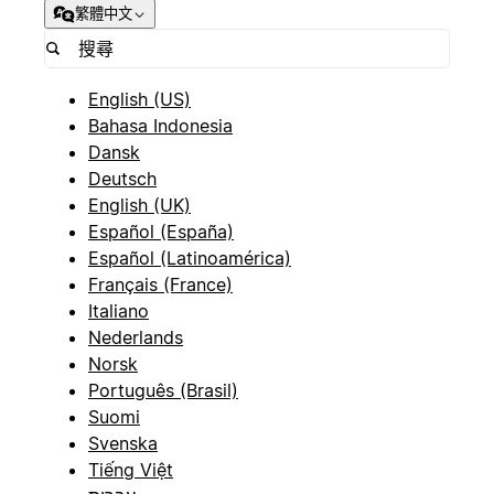
繁體中文
English (US)
Bahasa Indonesia
Dansk
Deutsch
English (UK)
Español (España)
Español (Latinoamérica)
Français (France)
Italiano
Nederlands
Norsk
Português (Brasil)
Suomi
Svenska
Tiếng Việt