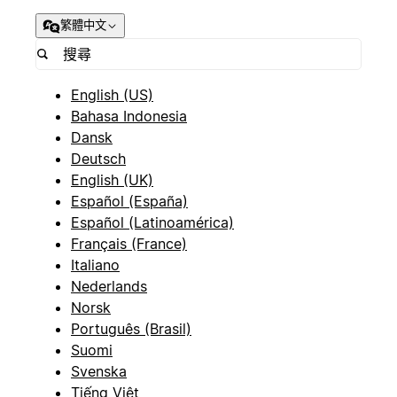
繁體中文
English (US)
Bahasa Indonesia
Dansk
Deutsch
English (UK)
Español (España)
Español (Latinoamérica)
Français (France)
Italiano
Nederlands
Norsk
Português (Brasil)
Suomi
Svenska
Tiếng Việt