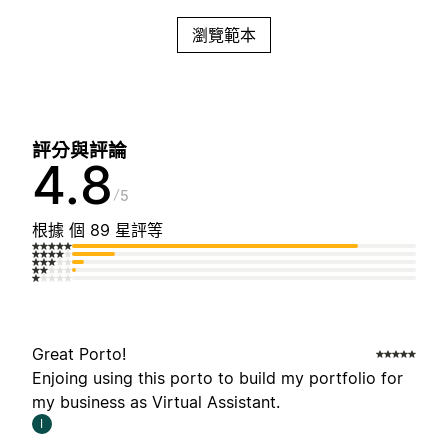
瀏覽範本
評分與評論
4.8
5
根據 個 89 星評等
Great Porto!
Enjoing using this porto to build my portfolio for
my business as Virtual Assistant.
I