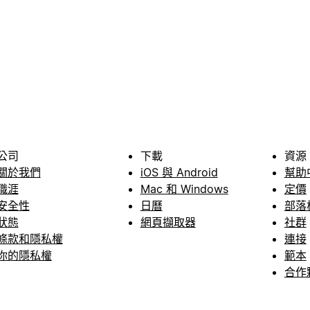
公司
下載
資源
關於我們
iOS 與 Android
幫助
職涯
Mac 和 Windows
定價
安全性
日曆
部落
狀態
網頁擷取器
社群
條款和隱私權
連接
你的隱私權
範本
合作