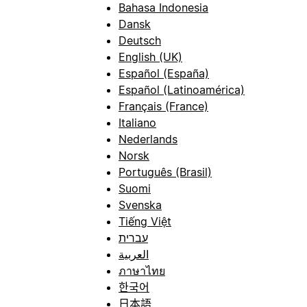
Bahasa Indonesia
Dansk
Deutsch
English (UK)
Español (España)
Español (Latinoamérica)
Français (France)
Italiano
Nederlands
Norsk
Português (Brasil)
Suomi
Svenska
Tiếng Việt
עברית
العربية
ภาษาไทย
한국어
日本語