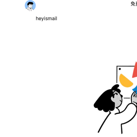
免
heyismail