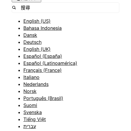
English (US)
Bahasa Indonesia
Dansk
Deutsch
English (UK)
Español (España)
Español (Latinoamérica)
Français (France)
Italiano
Nederlands
Norsk
Português (Brasil)
Suomi
Svenska
Tiếng Việt
עברית