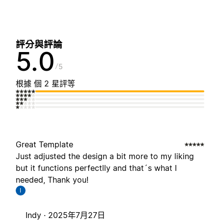
評分與評論
5.0
5
根據 個 2 星評等
Great Template
Just adjusted the design a bit more to my liking
but it functions perfectlly and that´s what I
needed, Thank you!
I
Indy ·
2025年7月27日