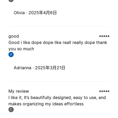
Olivia ·
2025年4月6日
good
Good i like dope dope like reall really dope thank
you so much
A
Adrianna ·
2025年3月21日
My review
I like it, It’s beautifully designed, easy to use, and
makes organizing my ideas effortless
C