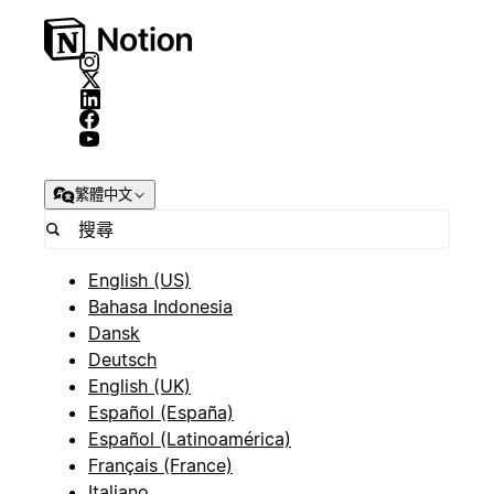
繁體中文
English (US)
Bahasa Indonesia
Dansk
Deutsch
English (UK)
Español (España)
Español (Latinoamérica)
Français (France)
Italiano