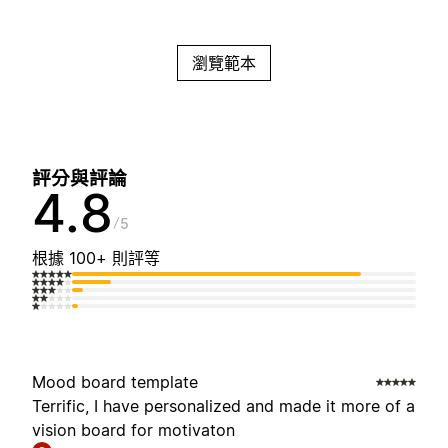
瀏覽範本
評分與評論
4.8
5
根據 100+ 則評等
Mood board template
Terrific, I have personalized and made it more of a
vision board for motivaton