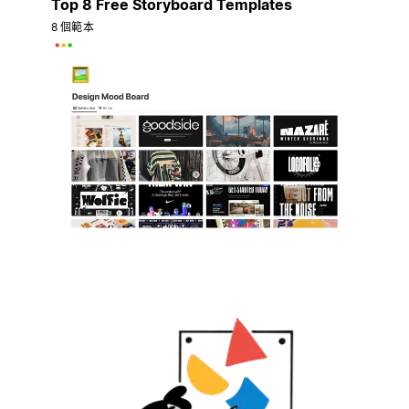
Top 8 Free Storyboard Templates
8 個範本