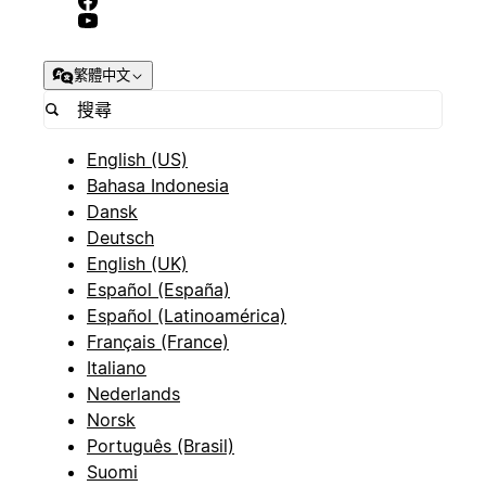
繁體中文
English (US)
Bahasa Indonesia
Dansk
Deutsch
English (UK)
Español (España)
Español (Latinoamérica)
Français (France)
Italiano
Nederlands
Norsk
Português (Brasil)
Suomi