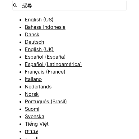
English (US)
Bahasa Indonesia
Dansk
Deutsch
English (UK)
Español (España)
Español (Latinoamérica)
Français (France)
Italiano
Nederlands
Norsk
Português (Brasil)
Suomi
Svenska
Tiếng Việt
עברית
العربية