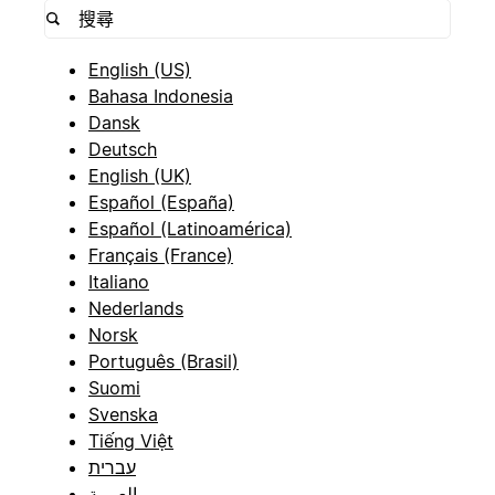
English (US)
Bahasa Indonesia
Dansk
Deutsch
English (UK)
Español (España)
Español (Latinoamérica)
Français (France)
Italiano
Nederlands
Norsk
Português (Brasil)
Suomi
Svenska
Tiếng Việt
עברית
العربية