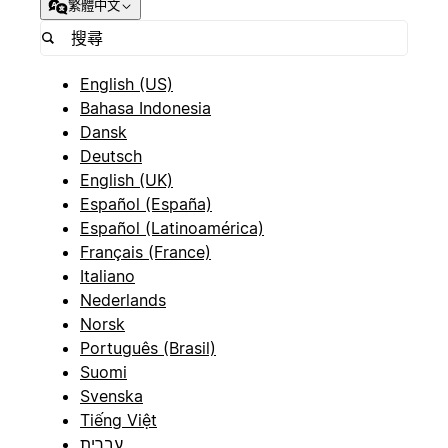
繁體中文
English (US)
Bahasa Indonesia
Dansk
Deutsch
English (UK)
Español (España)
Español (Latinoamérica)
Français (France)
Italiano
Nederlands
Norsk
Português (Brasil)
Suomi
Svenska
Tiếng Việt
עברית