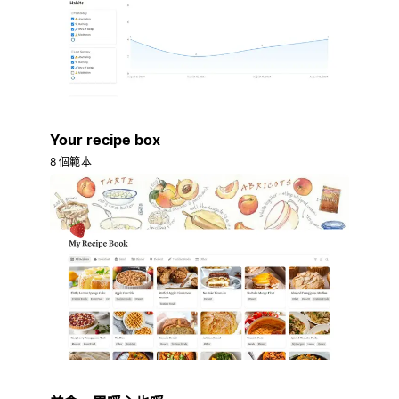
Your recipe box
8 個範本