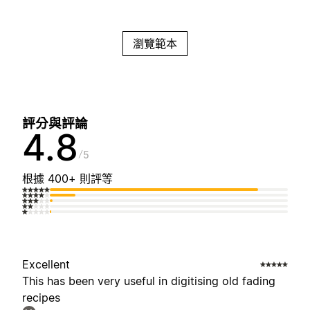
瀏覽範本
評分與評論
4.8
5
根據 400+ 則評等
Excellent
This has been very useful in digitising old fading
recipes