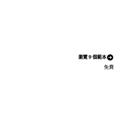
瀏覽 9 個範本
免費