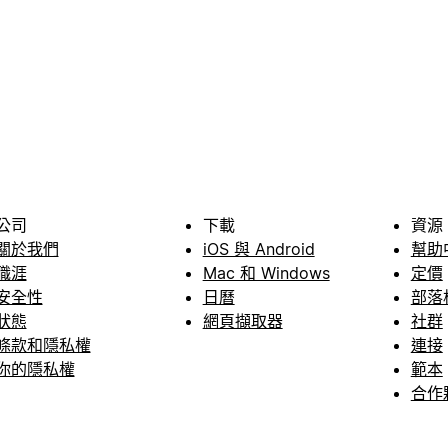
公司
下載
資源
關於我們
iOS 與 Android
幫助
職涯
Mac 和 Windows
定價
安全性
日曆
部落
狀態
網頁擷取器
社群
條款和隱私權
連接
你的隱私權
範本
合作