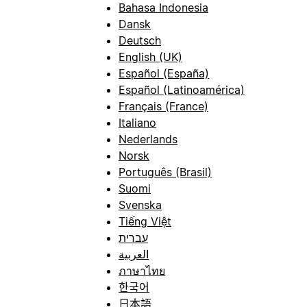
Bahasa Indonesia
Dansk
Deutsch
English (UK)
Español (España)
Español (Latinoamérica)
Français (France)
Italiano
Nederlands
Norsk
Português (Brasil)
Suomi
Svenska
Tiếng Việt
עברית
العربية
ภาษาไทย
한국어
日本語