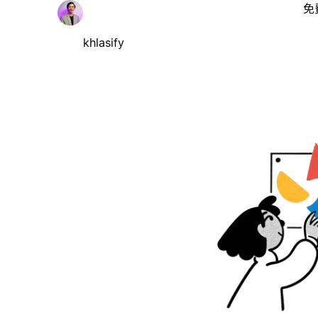
免
khlasify