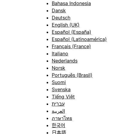
Bahasa Indonesia
Dansk
Deutsch
English (UK)
Español (España)
Español (Latinoamérica)
Français (France)
Italiano
Nederlands
Norsk
Português (Brasil)
Suomi
Svenska
Tiếng Việt
עברית
العربية
ภาษาไทย
한국어
日本語