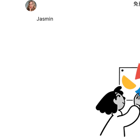
免
Jasmin