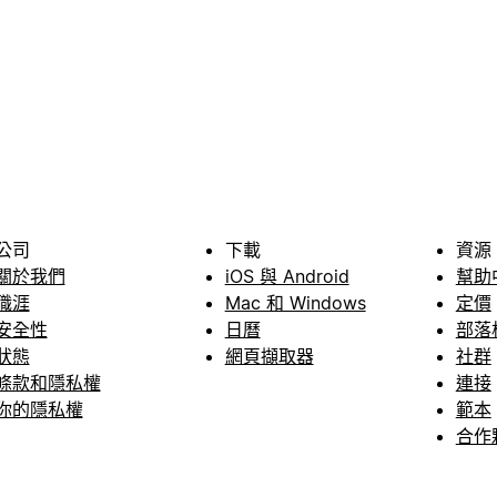
公司
下載
資源
關於我們
iOS 與 Android
幫助
職涯
Mac 和 Windows
定價
安全性
日曆
部落
狀態
網頁擷取器
社群
條款和隱私權
連接
你的隱私權
範本
合作