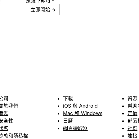
按幾下即可。
立即開始
→
公司
下載
資源
關於我們
iOS 與 Android
幫助
職涯
Mac 和 Windows
定價
安全性
日曆
部落
狀態
網頁擷取器
社群
條款和隱私權
連接