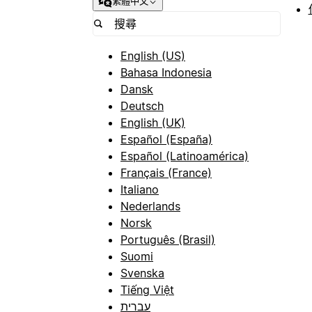
繁體中文
English (US)
Bahasa Indonesia
Dansk
Deutsch
English (UK)
Español (España)
Español (Latinoamérica)
Français (France)
Italiano
Nederlands
Norsk
Português (Brasil)
Suomi
Svenska
Tiếng Việt
עברית