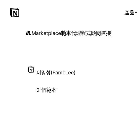
產品
Marketplace
範本
代理程式
顧問
連接
이명성(FameLee)
2 個範本