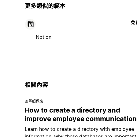
更多類似的範本
免
Notion
相關內容
團隊照過來
How to create a directory and
improve employee communication
Learn how to create a directory with employee
information, why these databases are important