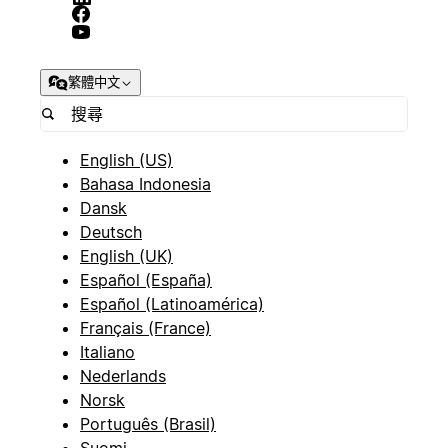
繁體中文
English (US)
Bahasa Indonesia
Dansk
Deutsch
English (UK)
Español (España)
Español (Latinoamérica)
Français (France)
Italiano
Nederlands
Norsk
Português (Brasil)