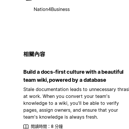
Nation4Business
相關內容
Build a docs-first culture with a beautiful
team wiki, powered by a database
Stale documentation leads to unnecessary thras
at work. When you convert your team's
knowledge to a wiki, you'll be able to verify
pages, assign owners, and ensure that your
team's knowledge is always fresh.
閱讀時間：8 分鐘