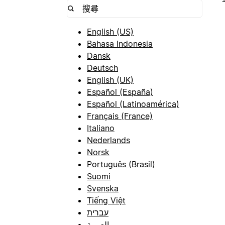
English (US)
Bahasa Indonesia
Dansk
Deutsch
English (UK)
Español (España)
Español (Latinoamérica)
Français (France)
Italiano
Nederlands
Norsk
Português (Brasil)
Suomi
Svenska
Tiếng Việt
עברית
العربية