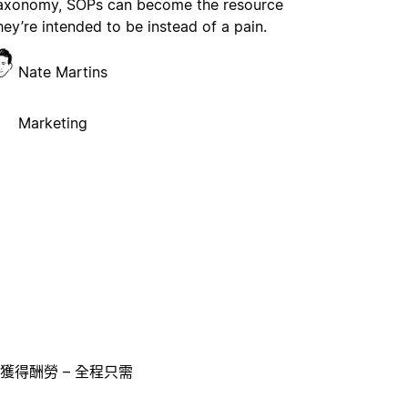
axonomy, SOPs can become the resource
hey’re intended to be instead of a pain.
Nate Martins
Marketing
獲得酬勞 – 全程只需