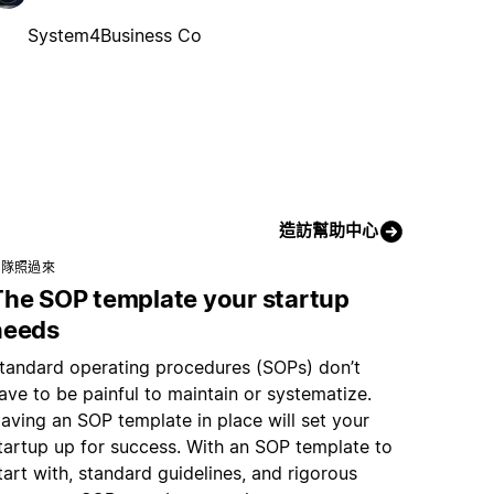
System4Business Co
造訪幫助中心
團隊照過來
The SOP template your startup
needs
tandard operating procedures (SOPs) don’t
ave to be painful to maintain or systematize.
aving an SOP template in place will set your
tartup up for success. With an SOP template to
tart with, standard guidelines, and rigorous