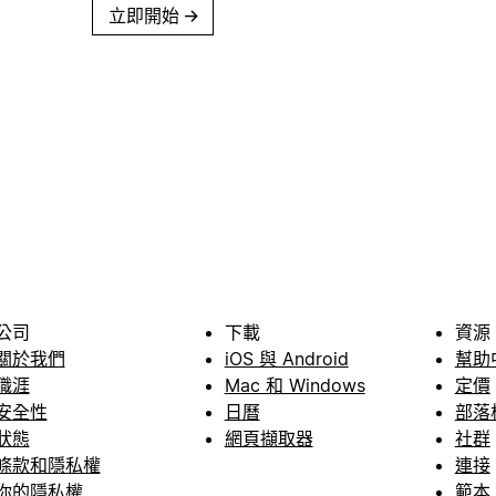
立即開始
→
公司
下載
資源
關於我們
iOS 與 Android
幫助
職涯
Mac 和 Windows
定價
安全性
日曆
部落
狀態
網頁擷取器
社群
條款和隱私權
連接
你的隱私權
範本