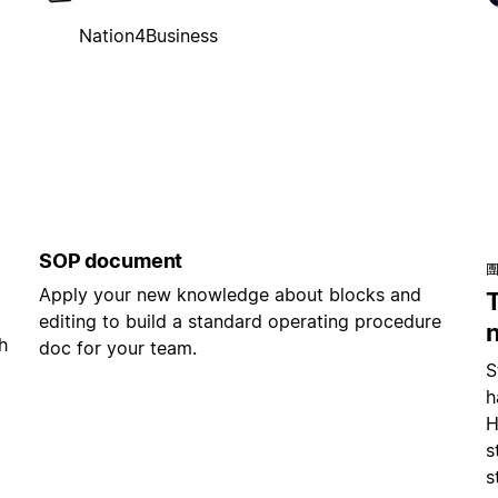
Nation4Business
SOP document
Apply your new knowledge about blocks and
editing to build a standard operating procedure
h
doc for your team.
S
h
H
s
s