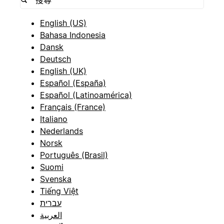
English (US)
Bahasa Indonesia
Dansk
Deutsch
English (UK)
Español (España)
Español (Latinoamérica)
Français (France)
Italiano
Nederlands
Norsk
Português (Brasil)
Suomi
Svenska
Tiếng Việt
עברית
العربية