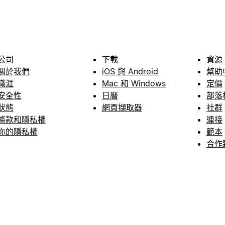
公司
下載
資源
關於我們
iOS 與 Android
幫助
職涯
Mac 和 Windows
定價
安全性
日曆
部落
狀態
網頁擷取器
社群
條款和隱私權
連接
你的隱私權
範本
合作