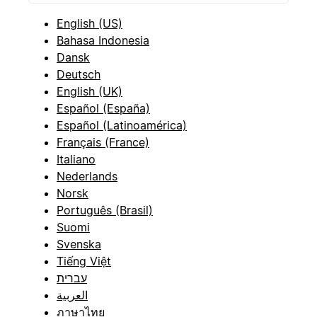
English (US)
Bahasa Indonesia
Dansk
Deutsch
English (UK)
Español (España)
Español (Latinoamérica)
Français (France)
Italiano
Nederlands
Norsk
Português (Brasil)
Suomi
Svenska
Tiếng Việt
עברית
العربية
ภาษาไทย