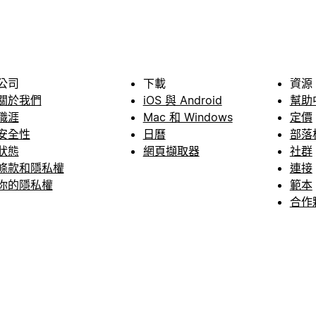
公司
下載
資源
關於我們
iOS 與 Android
幫助
職涯
Mac 和 Windows
定價
安全性
日曆
部落
狀態
網頁擷取器
社群
條款和隱私權
連接
你的隱私權
範本
合作