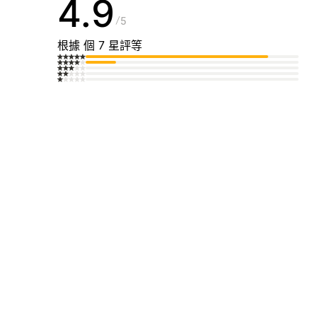
4.9
5
根據 個 7 星評等