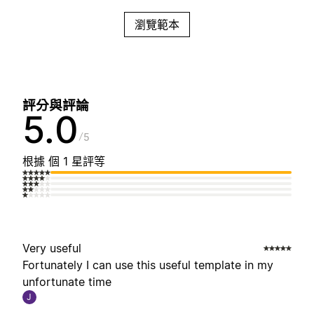
瀏覽範本
評分與評論
5.0
5
根據 個 1 星評等
Very useful
Fortunately I can use this useful template in my
unfortunate time
J