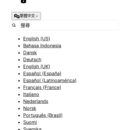
繁體中文
English (US)
Bahasa Indonesia
Dansk
Deutsch
English (UK)
Español (España)
Español (Latinoamérica)
Français (France)
Italiano
Nederlands
Norsk
Português (Brasil)
Suomi
Svenska