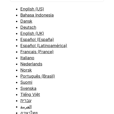
English (US)
Bahasa Indonesia
Dansk
Deutsch
English (UK)
Español (España)
Español (Latinoamérica)
Français (France)
Italiano
Nederlands
Norsk
Português (Brasil)
Suomi
Svenska
Tiếng Việt
עברית
العربية
ภาษาไทย