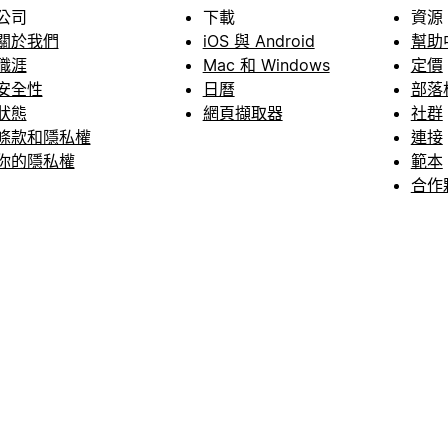
公司
下載
資源
關於我們
iOS 與 Android
幫助
職涯
Mac 和 Windows
定價
安全性
日曆
部落
狀態
網頁擷取器
社群
條款和隱私權
連接
你的隱私權
範本
合作