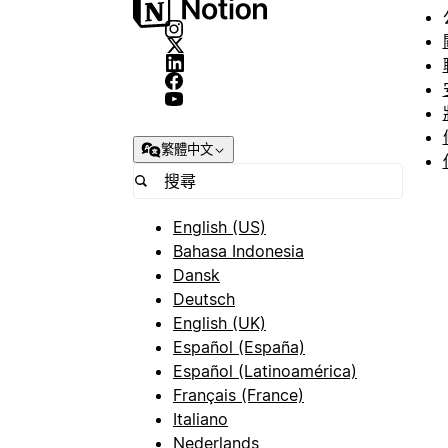
繁體中文
English (US)
Bahasa Indonesia
Dansk
Deutsch
English (UK)
Español (España)
Español (Latinoamérica)
Français (France)
Italiano
Nederlands