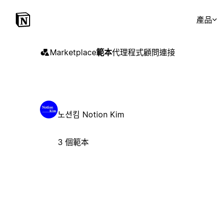
產品
Marketplace
範本
代理程式
顧問
連接
노션킴 Notion Kim
3 個範本