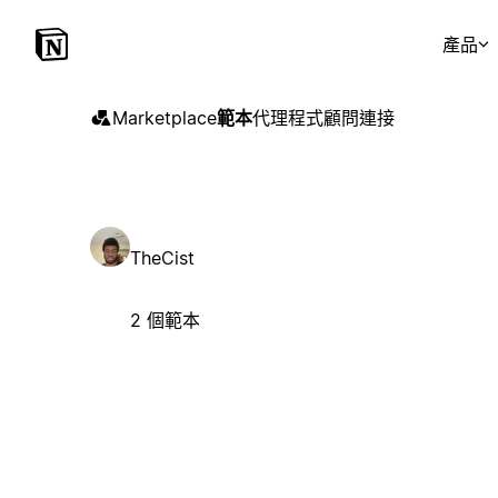
產品
Marketplace
範本
代理程式
顧問
連接
TheCist
2 個範本