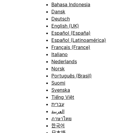
Bahasa Indonesia
Dansk
Deutsch
English (UK)
Español (España)
Español (Latinoamérica)
Français (France)
Italiano
Nederlands
Norsk
Português (Brasil)
Suomi
Svenska
Tiếng Việt
עברית
العربية
ภาษาไทย
한국어
日本語