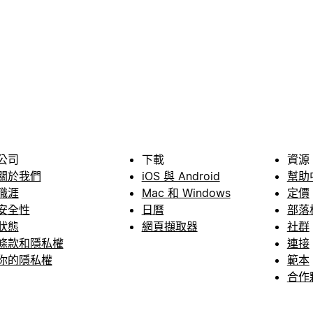
公司
下載
資源
關於我們
iOS 與 Android
幫助
職涯
Mac 和 Windows
定價
安全性
日曆
部落
狀態
網頁擷取器
社群
條款和隱私權
連接
你的隱私權
範本
合作