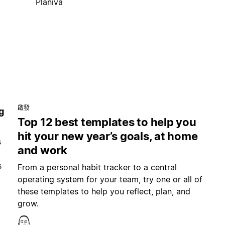
Planiva
啟發
g
Top 12 best templates to help you
hit your new year’s goals, at home
s
and work
s
From a personal habit tracker to a central
operating system for your team, try one or all of
these templates to help you reflect, plan, and
grow.