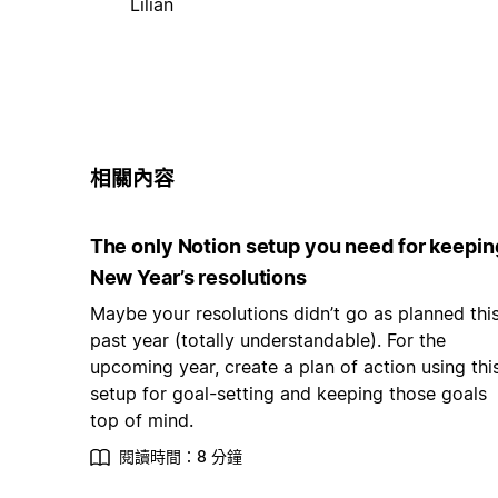
Lilian
相關內容
The only Notion setup you need for keepin
New Year’s resolutions
Maybe your resolutions didn’t go as planned thi
past year (totally understandable). For the
upcoming year, create a plan of action using thi
setup for goal-setting and keeping those goals
top of mind.
閱讀時間：8 分鐘