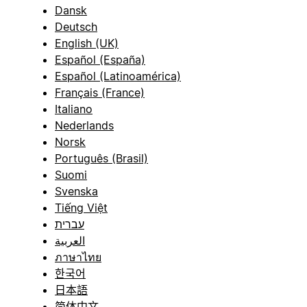
Dansk
Deutsch
English (UK)
Español (España)
Español (Latinoamérica)
Français (France)
Italiano
Nederlands
Norsk
Português (Brasil)
Suomi
Svenska
Tiếng Việt
עברית
العربية
ภาษาไทย
한국어
日本語
简体中文