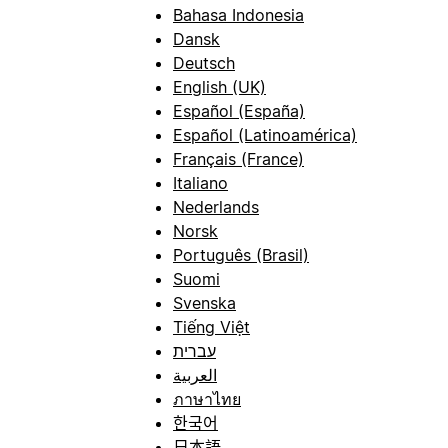
Bahasa Indonesia
Dansk
Deutsch
English (UK)
Español (España)
Español (Latinoamérica)
Français (France)
Italiano
Nederlands
Norsk
Português (Brasil)
Suomi
Svenska
Tiếng Việt
עברית
العربية
ภาษาไทย
한국어
日本語