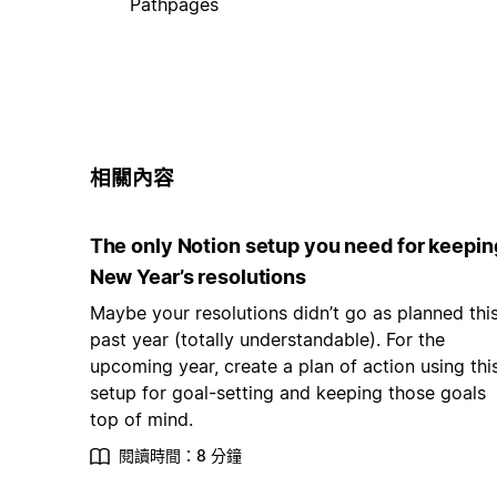
Pathpages
相關內容
The only Notion setup you need for keepin
New Year’s resolutions
Maybe your resolutions didn’t go as planned thi
past year (totally understandable). For the
upcoming year, create a plan of action using thi
setup for goal-setting and keeping those goals
top of mind.
閱讀時間：8 分鐘