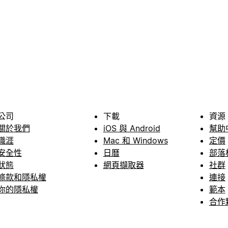
公司
下載
資源
關於我們
iOS 與 Android
幫助
職涯
Mac 和 Windows
定價
安全性
日曆
部落
狀態
網頁擷取器
社群
條款和隱私權
連接
你的隱私權
範本
合作