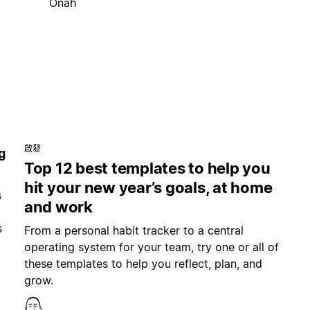
Onah
啟發
g
Top 12 best templates to help you
hit your new year’s goals, at home
s
and work
s
From a personal habit tracker to a central
operating system for your team, try one or all of
these templates to help you reflect, plan, and
grow.