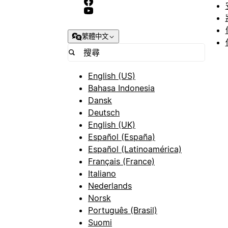
繁體中文
English (US)
Bahasa Indonesia
Dansk
Deutsch
English (UK)
Español (España)
Español (Latinoamérica)
Français (France)
Italiano
Nederlands
Norsk
Português (Brasil)
Suomi