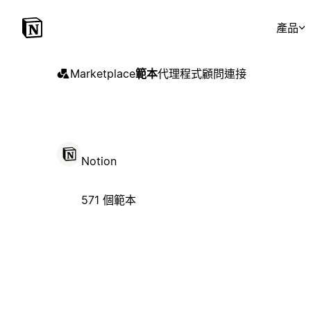
產品
Marketplace
範本
代理程式
顧問
連接
Notion
571 個範本