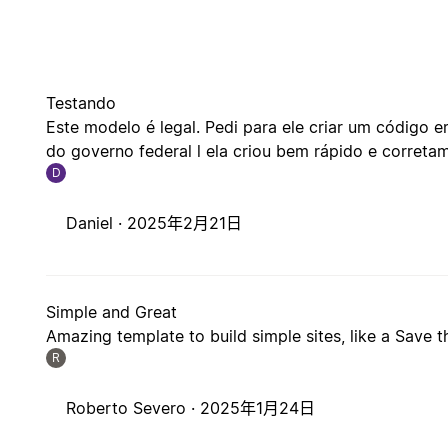
Testando
Este modelo é legal. Pedi para ele criar um código
do governo federal l ela criou bem rápido e corret
D
Daniel ·
2025年2月21日
Simple and Great
Amazing template to build simple sites, like a Save t
R
Roberto Severo ·
2025年1月24日