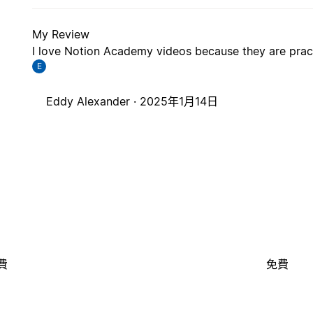
My Review
I love Notion Academy videos because they are pract
E
Eddy Alexander ·
2025年1月14日
費
免費