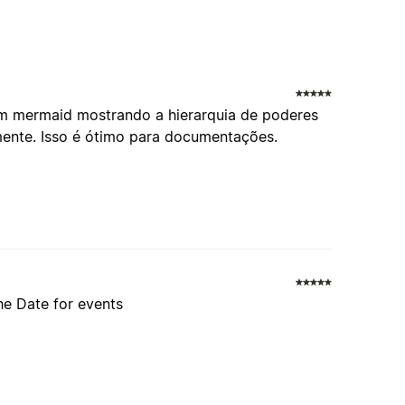
 em mermaid mostrando a hierarquia de poderes
amente. Isso é ótimo para documentações.
he Date for events