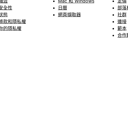
職涯
Mac 和 Windows
定價
安全性
日曆
部落
狀態
網頁擷取器
社群
條款和隱私權
連接
你的隱私權
範本
合作