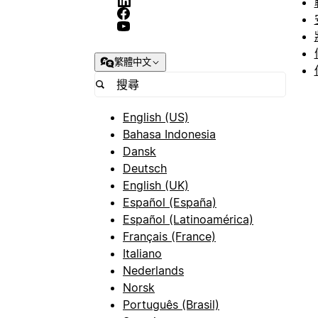
繁體中文
English (US)
Bahasa Indonesia
Dansk
Deutsch
English (UK)
Español (España)
Español (Latinoamérica)
Français (France)
Italiano
Nederlands
Norsk
Português (Brasil)