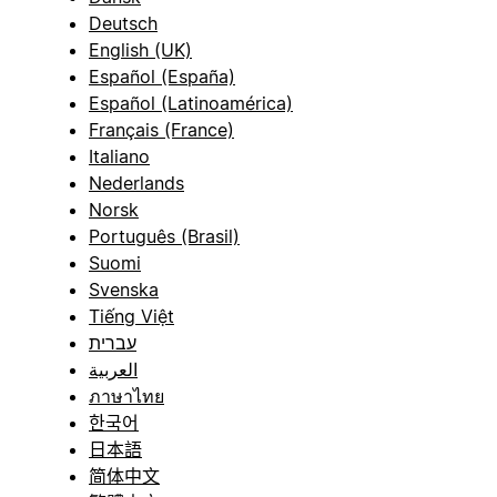
Deutsch
English (UK)
Español (España)
Español (Latinoamérica)
Français (France)
Italiano
Nederlands
Norsk
Português (Brasil)
Suomi
Svenska
Tiếng Việt
עברית
العربية
ภาษาไทย
한국어
日本語
简体中文